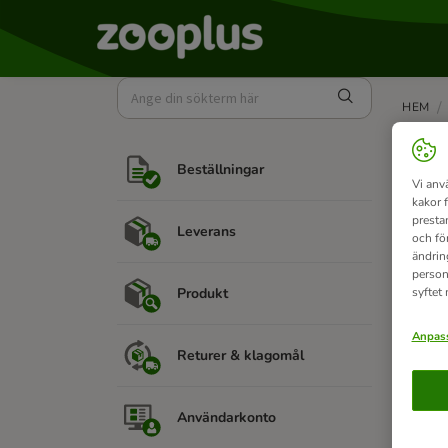
HEM
Da
Beställningar
Vi anv
kakor 
presta
Leverans
och fö
D
ändrin
At
person
Produkt
syftet
ob
Anpass
Returer & klagomål
Användarkonto