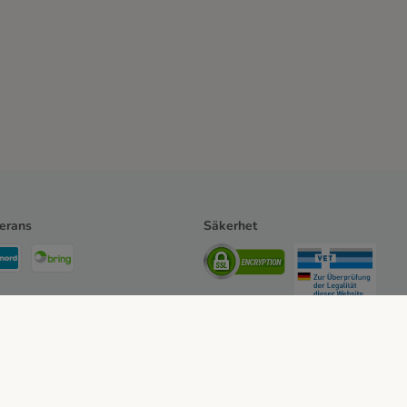
erans
Säkerhet