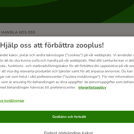
HANDLA HOS OSS
Hjälp oss att förbättra zooplus!
taskydd
änder kakor, pixlar och andra teknologier ("cookies") på vår webbplats. Vi använder v
för att du ska kunna surfa och handla på vår webbplats. Med ditt samtycke kan vi akt
nda-, funktions- och marknadsföringskakor för att förbättra din upplevelse på vår w
r att visa dig relevanta produkter och tjänster samt för att anpassa annonser. Du kan
ataskyddsinformation
gar när som helst i vårt preferenscenter ("Justera inställningar"). För mer informatio
t skydda dina personuppgifter är mycket viktigt för oss. Vi lämn
 som är ansvarig för behandlingen av dina uppgifter, de personuppgifter som behan
 med behandlingen hänvisas till preferenscenter.
integritetspolicy
ehöriga tredje parter. Du hittar mer information om...
a inställningar
Godkänn och fortsätt
Endast nödvändiga kakor