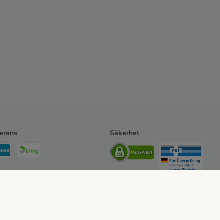
erans
Säkerhet