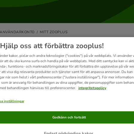
ANVÄNDARKONTO
MITT ZOOPLUS
 kan jag ändra eller återställa mit
Hjälp oss att förbättra zooplus!
änder kakor, pixlar och andra teknologier ("cookies") på vår webbplats. Vi använder v
 ändra ditt lösenord, vänligen logga in på ditt “
Mitt zooplus”
kundkonto oc
för att du ska kunna surfa och handla på vår webbplats. Med ditt samtycke kan vi akt
a ditt lösenord.
nda-, funktions- och marknadsföringskakor för att förbättra din upplevelse på vår w
r att visa dig relevanta produkter och tjänster samt för att anpassa annonser. Du kan
nte kommer ihåg ditt lösenord, klicka på "Glömt lösenord?" på
inloggni
gar när som helst i vårt preferenscenter ("Justera inställningar"). För mer informatio
ess och se till att det inte finns några extra mellanslag före eller efter
 som är ansvarig för behandlingen av dina uppgifter, de personuppgifter som behan
d". Vi kommer att skicka ett e-postmeddelande för återställning av lö
 med behandlingen hänvisas till preferenscenter.
integritetspolicy
, kontrollera din skräppost.
a inställningar
Godkänn och fortsätt
erade artiklar
Endast nödvändiga kakor