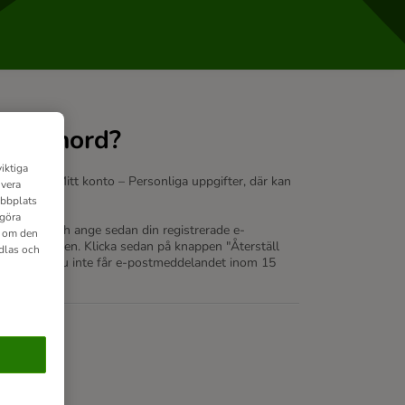
t lösenord?
iktiga
h gå till Mitt konto – Personliga uppgifter, där kan
ivera
ebbplats
 göra
ngssidan
och ange sedan din registrerade e-
n om den
 e-postadressen. Klicka sedan på knappen "Återställ
dlas och
senord. Om du inte får e-postmeddelandet inom 15